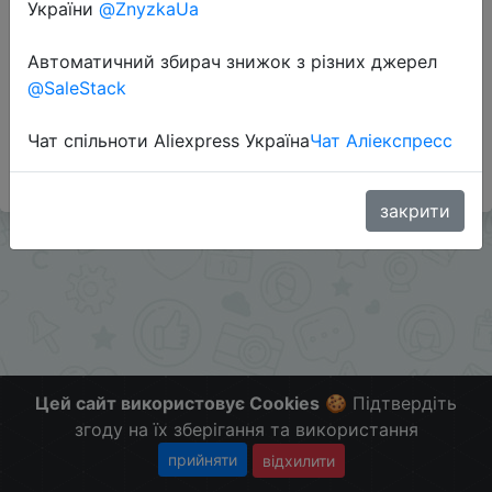
України
@ZnyzkaUa
Перейти до магазину
Автоматичний збирач знижок з різних джерел
@SaleStack
#Eldorado #RU
Больше Скидок и Халявы в telegram
Чат спільноти Aliexpress Україна
Чат Аліекспресс
t.me/%2B8jHVizJO6XY3M2Qy
закрити
Цей сайт використовує Cookies
🍪 Підтвердіть
згоду на їх зберігання та використання
прийняти
відхилити