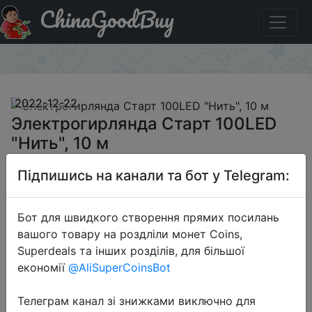
ChinaGoodBuy
Акція на Электрогирлянда Старт 100LED "Нить", 10 м
×
2022-12-22
Электрогирлянда Старт 100LED
"Нить", 10 м
Підпишись на канали та бот у Telegram:
199 руб.
Бот для швидкого створення прямих посилань
вашого товару на роздліли монет Coins,
Sale
Superdeals та інших розділів, для більшої
економії
@AliSuperCoinsBot
Телеграм канал зі знижками виключно для