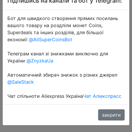
Підпишись на канали та бот у Telegram:
Бот для швидкого створення прямих посилань
вашого товару на роздліли монет Coins,
Superdeals та інших розділів, для більшої
економії
@AliSuperCoinsBot
2022-12-22
Телеграм канал зі знижками виключно для
Mini Portable AM/FM Radio
України
@ZnyzkaUa
Telescopic Antenna Radio Pocket
World Receiver Speaker Outdoor
Автоматичний збирач знижок з різних джерел
Radio FM Portable FM Radio
@SaleStack
Receiver, 2 АА battery
Чат спільноти Aliexpress Україна
Чат Аліекспресс
$4.98
закрити