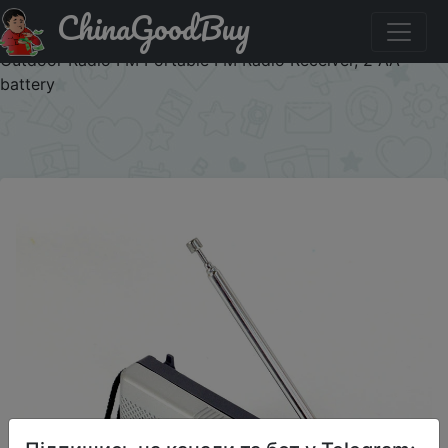
ChinaGoodBuy
Купити на розпродажі Mini Portable AM/FM Radio
Telescopic Antenna Radio Pocket World Receiver Speaker
Outdoor Radio FM Portable FM Radio Receiver, 2 АА
battery
×