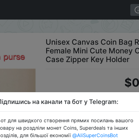
Zero Purse Female Mini Cute Money Card Wallet Earphone
Unisex Canvas Coin Bag R
Female Mini Cute Money C
Case Zipper Key Holder
$0
Підпишись на канали та бот у Telegram:
S
от для швидкого створення прямих посилань вашого
овару на роздліли монет Coins, Superdeals та інших
озділів, для більшої економії
@AliSuperCoinsBot
Перейти 