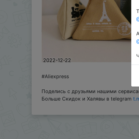
Т
А
@
Ч
2022-12-22
#Aliexpress
Поделись с друзьями нашими сервисам
Больше Скидок и Халявы в telegram
t