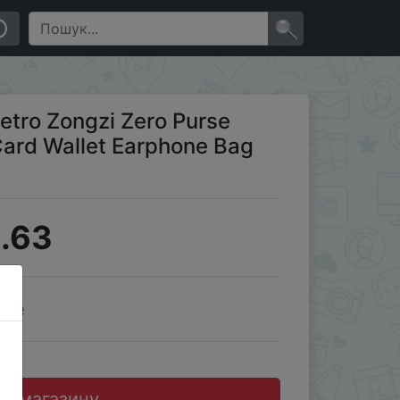
 Bag Case Zipper Key Holder
×
etro Zongzi Zero Purse
ard Wallet Earphone Bag
.63
ale
до магазину