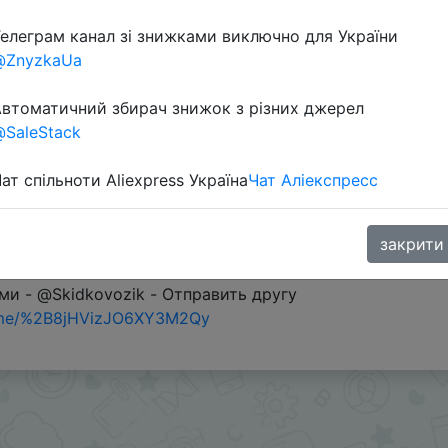
елеграм канал зі знижками виключно для України
@ZnyzkaUa
втоматичний збирач знижок з різних джерел
SaleStack
ат спільноти Aliexpress Україна
Чат Аліекспресс
закрити
и - @Skidkovozik - Отправить другу
.me/%2B8jHVizJO6XY3M2Qy