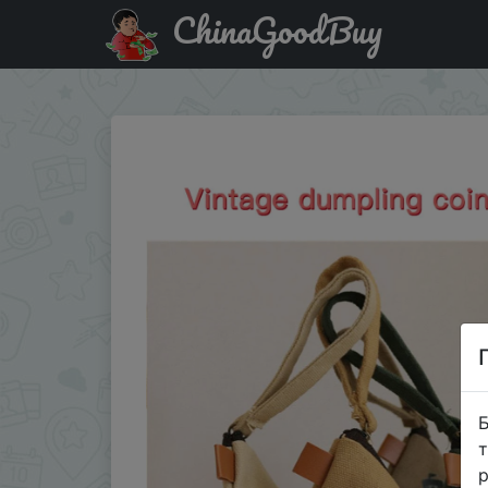
ChinaGoodBuy
Придбати по акціи Unisex Canvas Coin Bag Retro Zongzi 
Б
т
р