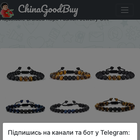
ChinaGoodBuy
Придбати по акціи 8mm Frosting Lava Tiger Eye Lapis
Natural Stone Round Bead Bracelets For Women Men
Adjustable Braided Rope Fashion Jewelry Gift
×
Підпишись на канали та бот у Telegram: