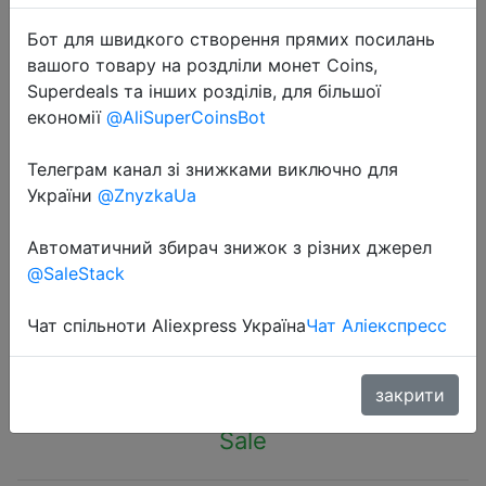
Бот для швидкого створення прямих посилань
вашого товару на роздліли монет Coins,
Superdeals та інших розділів, для більшої
економії
@AliSuperCoinsBot
2022-12-18
Телеграм канал зі знижками виключно для
8mm Frosting Lava Tiger Eye Lapis
України
@ZnyzkaUa
Natural Stone Round Bead Bracelets
For Women Men Adjustable Braided
Автоматичний збирач знижок з різних джерел
Rope Fashion Jewelry Gift
@SaleStack
Чат спільноти Aliexpress Україна
Чат Аліекспресс
$0.36
закрити
Sale