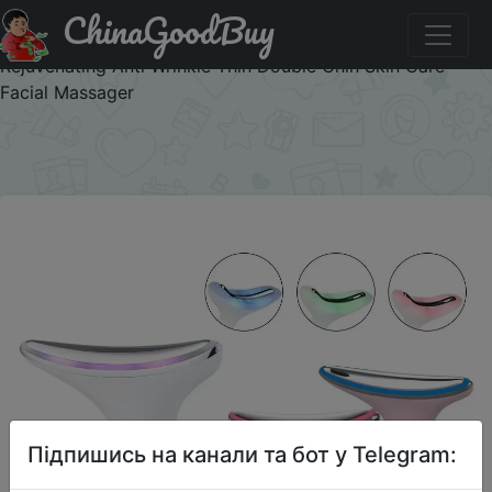
ChinaGoodBuy
Придбати по знижці EIQVDH2OC653 EMS Microcurrent
Face Neck Beauty Device LED Photon Firming
Rejuvenating Anti Wrinkle Thin Double Chin Skin Care
Facial Massager
×
Підпишись на канали та бот у Telegram: