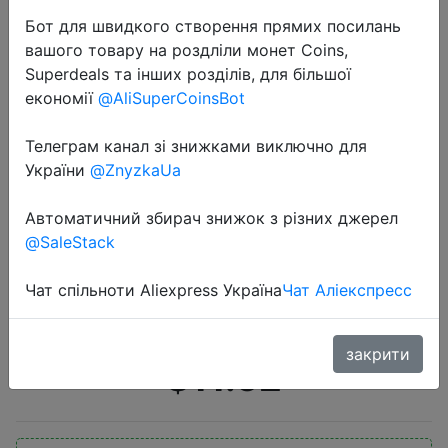
Бот для швидкого створення прямих посилань
вашого товару на роздліли монет Coins,
Superdeals та інших розділів, для більшої
економії
@AliSuperCoinsBot
Телеграм канал зі знижками виключно для
2022-12-15
України
@ZnyzkaUa
EMS Microcurrent Face Neck
Beauty Device LED Photon Firming
Автоматичний збирач знижок з різних джерел
@SaleStack
Rejuvenating Anti Wrinkle Thin
Double Chin Skin Care Facial
Чат спільноти Aliexpress Україна
Чат Аліекспресс
Massager
закрити
$11.62