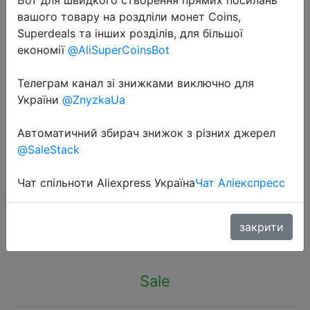
вашого товару на роздліли монет Coins,
Superdeals та інших розділів, для більшої
економії
@AliSuperCoinsBot
Телеграм канал зі знижками виключно для
2022-12-12
України
@ZnyzkaUa
1pcs Dr.Pen M8 Needle Cartridges
Bayonet Cartridges Micro Needles
Автоматичний збирач знижок з різних джерел
@SaleStack
11/16/24/36/42Pin/5D Nano Round
Microneedles
Чат спільноти Aliexpress Україна
Чат Аліекспресс
$1.79
закрити
Sale