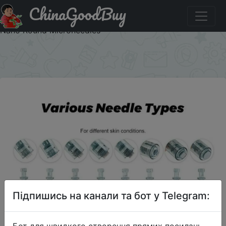
ChinaGoodBuy
Придбати по акціи 1pcs Dr.Pen M8 Needle Cartridges
Bayonet Cartridges Micro Needles 11/16/24/36/42Pin/5D
Nano Round Microneedles
×
Підпишись на канали та бот у Telegram:
Бот для швидкого створення прямих посилань