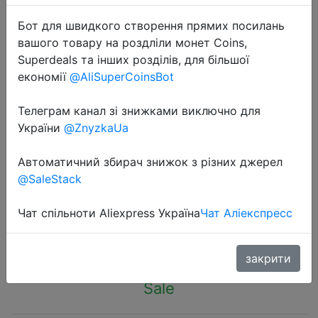
Бот для швидкого створення прямих посилань
вашого товару на роздліли монет Coins,
Superdeals та інших розділів, для більшої
економії
@AliSuperCoinsBot
2022-12-03
Телеграм канал зі знижками виключно для
W3001 Digital Control Temperature
України
@ZnyzkaUa
Microcomputer Thermostat Switch
Thermometer New Thermoregulator
Автоматичний збирач знижок з різних джерел
12/24/220V
@SaleStack
Чат спільноти Aliexpress Україна
Чат Аліекспресс
$3.03
закрити
Sale