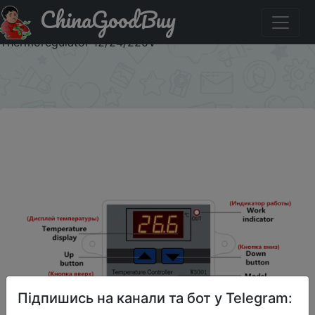
ChinaGoodBuy
Знижка на W3001 Digital Control Temperature
Microcomputer Thermostat Switch Thermometer New
Thermoregulator 12/24/220V
×
Підпишись на канали та бот у Telegram: