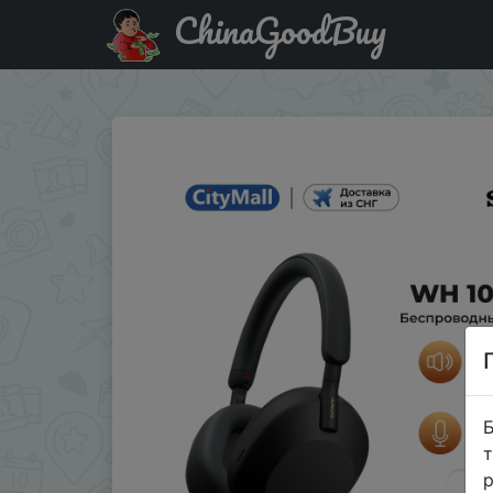
ChinaGoodBuy
Знижка на Earphones Sony WH 1000xm5
Б
т
р