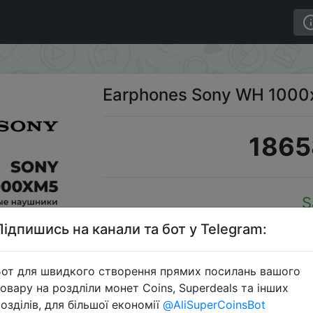
Earphones Sony WH 100
1865
S
Підпишись на канали та бот у Telegram:
от для швидкого створення прямих посилань вашого
Перейти 
овару на роздліли монет Coins, Superdeals та інших
озділів, для більшої економії
@AliSuperCoinsBot