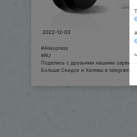
Т
2022-12-03
А
@
#Aliexpress
Ч
#RU
Поделись с друзьями нашими сервисам
Больше Скидок и Халявы в telegram
t