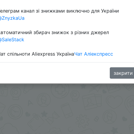
елеграм канал зі знижками виключно для України
@ZnyzkaUa
втоматичний збирач знижок з різних джерел
SaleStack
ат спільноти Aliexpress Україна
Чат Аліекспресс
и - @Skidkovozik - Отправить другу
.me/%2B8jHVizJO6XY3M2Qy
закрити