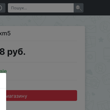
×
0xm5
8 руб.
ale
до магазину