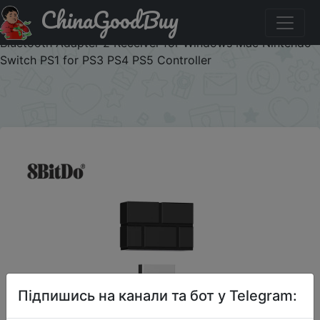
ChinaGoodBuy
Придбати по знижці AKNES1201 8Bitdo USB
Беспроводной адаптер для контроллеров Wireless
Bluetooth Adapter 2 Receiver for Windows Mac Nintendo
Switch PS1 for PS3 PS4 PS5 Controller
×
Підпишись на канали та бот у Telegram: