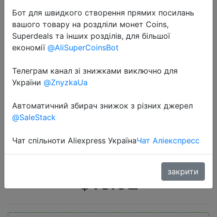
Бот для швидкого створення прямих посилань
вашого товару на роздліли монет Coins,
Superdeals та інших розділів, для більшої
економії
@AliSuperCoinsBot
Телеграм канал зі знижками виключно для
2022-12-02
України
@ZnyzkaUa
8Bitdo USB Беспроводной адаптер
для контроллеров Wireless
Автоматичний збирач знижок з різних джерел
@SaleStack
Bluetooth Adapter 2 Receiver for
Windows Mac Nintendo Switch PS1
Чат спільноти Aliexpress Україна
Чат Аліекспресс
for PS3 PS4 PS5 Controller
закрити
$13.92