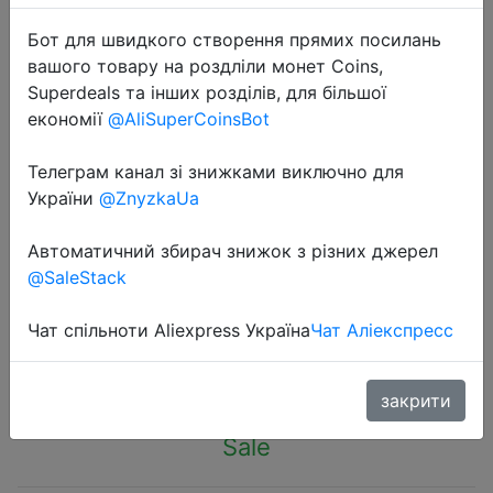
Бот для швидкого створення прямих посилань
вашого товару на роздліли монет Coins,
Superdeals та інших розділів, для більшої
економії
@AliSuperCoinsBot
2022-12-02
Телеграм канал зі знижками виключно для
LED Glowing Light Flower Princess
України
@ZnyzkaUa
Tutu Skirts Fairy Costume For Girl
Light Up Skirt Glow Headband
Автоматичний збирач знижок з різних джерел
Wedding Party Costume Cosplay
@SaleStack
Чат спільноти Aliexpress Україна
Чат Аліекспресс
$2.46
закрити
Sale