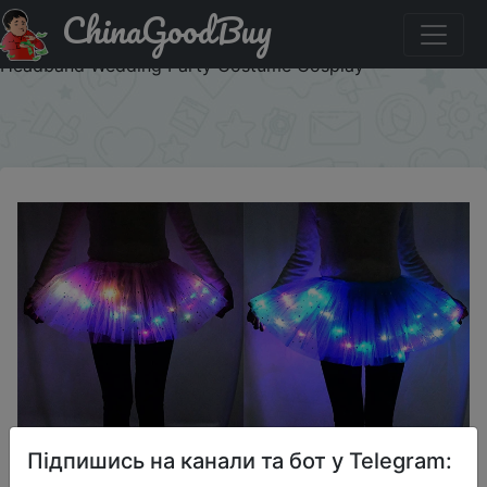
ChinaGoodBuy
Купити на розпродажі LED Glowing Light Flower Princess
Tutu Skirts Fairy Costume For Girl Light Up Skirt Glow
Headband Wedding Party Costume Cosplay
×
Підпишись на канали та бот у Telegram: