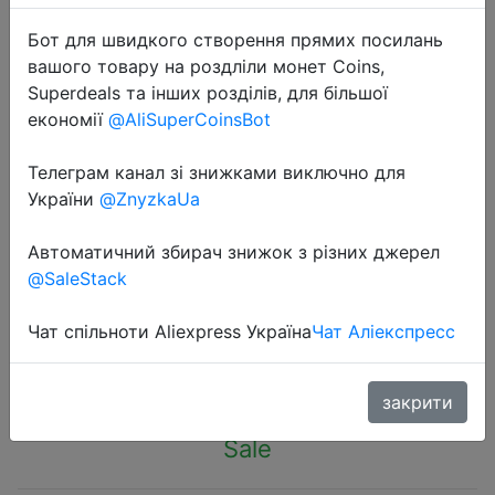
Бот для швидкого створення прямих посилань
вашого товару на роздліли монет Coins,
Superdeals та інших розділів, для більшої
економії
@AliSuperCoinsBot
2022-12-01
Телеграм канал зі знижками виключно для
Essager Portable Desktop Holder
України
@ZnyzkaUa
Foldable Mini Moblie Phone Stand
For iphone 13 Pro Max iPad Xiaomi
Автоматичний збирач знижок з різних джерел
Desk Bracket Portable Stand
@SaleStack
Чат спільноти Aliexpress Україна
Чат Аліекспресс
$2.21
закрити
Sale