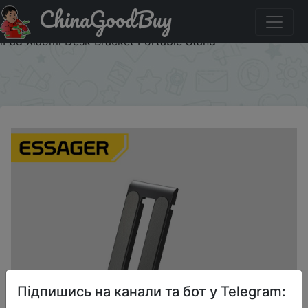
ChinaGoodBuy
Придбати по знижці Essager Portable Desktop Holder
Foldable Mini Moblie Phone Stand For iphone 13 Pro Max
iPad Xiaomi Desk Bracket Portable Stand
×
Підпишись на канали та бот у Telegram: