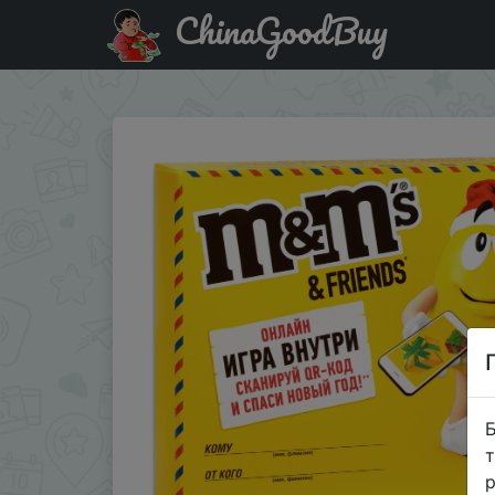
ChinaGoodBuy
Знижка на Подарочный набор M&M's and Friends Конверт
Б
т
р