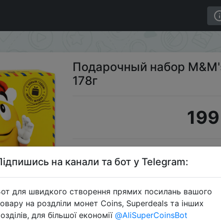
, 178г
Подарочный набор M&M's 
178г
199
S
Підпишись на канали та бот у Telegram:
от для швидкого створення прямих посилань вашого
овару на роздліли монет Coins, Superdeals та інших
Перейти 
озділів, для більшої економії
@AliSuperCoinsBot