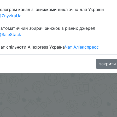
елеграм канал зі знижками виключно для України
@ZnyzkaUa
втоматичний збирач знижок з різних джерел
.me/%2B8jHVizJO6XY3M2Qy
SaleStack
ат спільноти Aliexpress Україна
Чат Аліекспресс
закрити