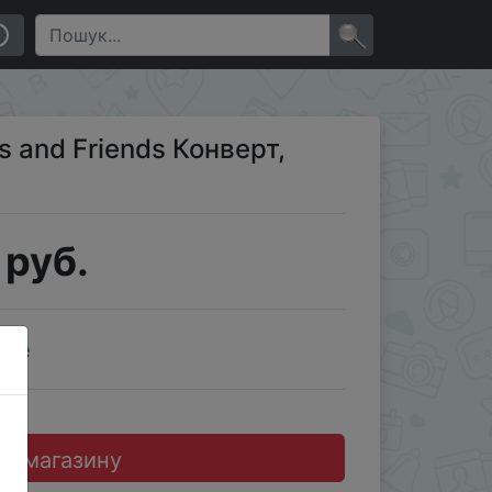
×
and Friends Конверт,
 руб.
ale
до магазину