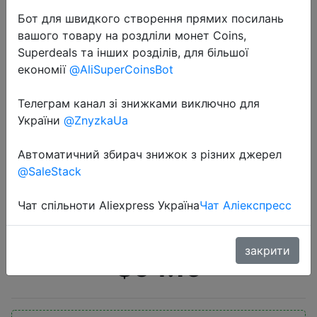
Бот для швидкого створення прямих посилань
вашого товару на роздліли монет Coins,
Superdeals та інших розділів, для більшої
економії
@AliSuperCoinsBot
Телеграм канал зі знижками виключно для
2022-12-01
України
@ZnyzkaUa
Comica STA-U1 RGB Condenser
Microphone Professional Studio
Автоматичний збирач знижок з різних джерел
@SaleStack
Microphone Cardioid USB Mic
Gaming Microphone For Laptop
Чат спільноти Aliexpress Україна
Чат Аліекспресс
Computer
закрити
$64.15