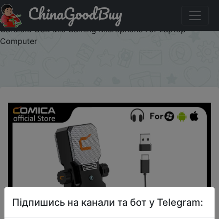
ChinaGoodBuy
Промокод на знижку COMICA123 Comica STA-U1 RGB
Condenser Microphone Professional Studio Microphone
Cardioid USB Mic Gaming Microphone For Laptop
Computer
×
Підпишись на канали та бот у Telegram: