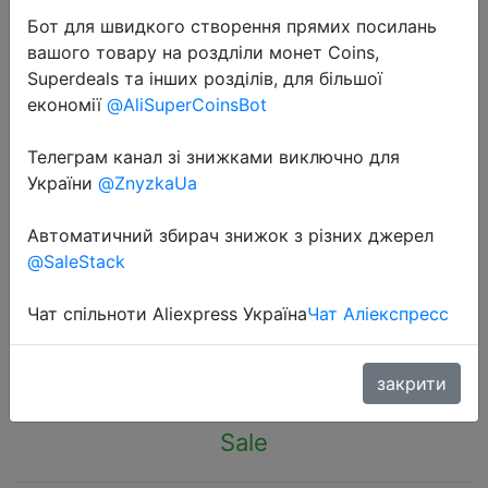
Бот для швидкого створення прямих посилань
вашого товару на роздліли монет Coins,
Superdeals та інших розділів, для більшої
економії
@AliSuperCoinsBot
2022-11-29
Телеграм канал зі знижками виключно для
HS-D1/D2 Multifunctional automatic
України
@ZnyzkaUa
stripping pliers Cable wire Stripper
Автоматичний збирач знижок з різних джерел
Terminal crimping pliers 0.5-
@SaleStack
6.0mm2 hand tools
Чат спільноти Aliexpress Україна
Чат Аліекспресс
$8.75
закрити
Sale