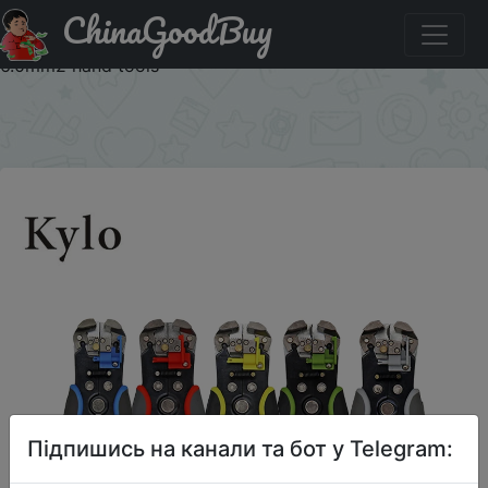
ChinaGoodBuy
Придбати HS-D1/D2 Multifunctional automatic stripping
pliers Cable wire Stripper Terminal crimping pliers 0.5-
6.0mm2 hand tools
×
Підпишись на канали та бот у Telegram: