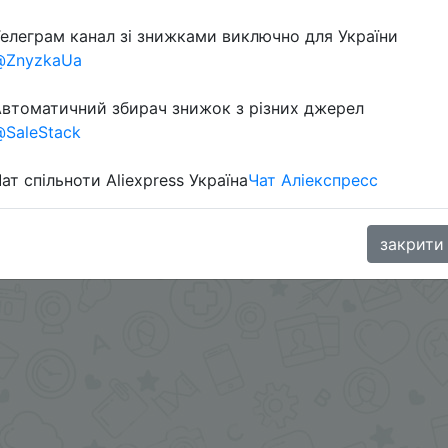
елеграм канал зі знижками виключно для України
@ZnyzkaUa
втоматичний збирач знижок з різних джерел
SaleStack
вка бесплатная.
ат спільноти Aliexpress Україна
Чат Аліекспресс
aGoodBuy
закрити