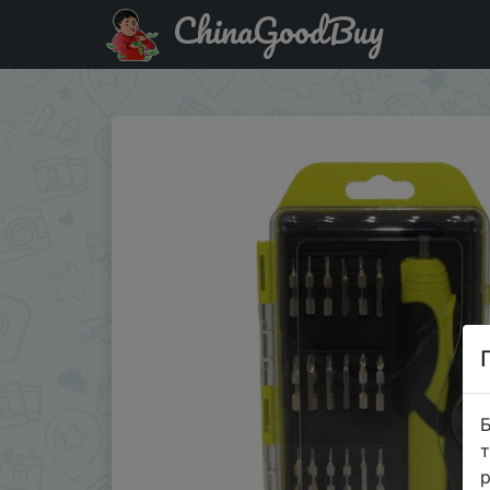
ChinaGoodBuy
Промокод на знижку XMS3 Электроотвёртка CACOOP A
Б
т
р