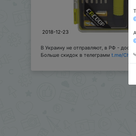
Т
2018-12-23
А
@
В Украину не отправляют, в РФ - доста
Ч
Больше скидок в телеграмм
t.me/Chin