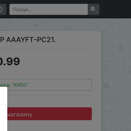
×
P AAAYFT-PC21.
0.99
окод:
"XMS3"
до магазину