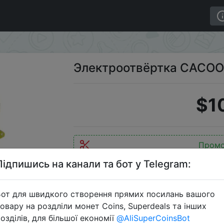
AAYFT-PC21.
Электроотвёртка CACOO
$1
Пром
Підпишись на канали та бот у Telegram:
от для швидкого створення прямих посилань вашого
Перейти 
овару на роздліли монет Coins, Superdeals та інших
озділів, для більшої економії
@AliSuperCoinsBot