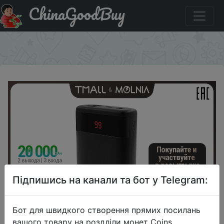
ChinaGoodBuy
Придбати по знижці 444 от 1500 руб. Power Bank 20000
mAh power bank with LED display
×
Підпишись на канали та бот у Telegram:
Бот для швидкого створення прямих посилань
вашого товару на роздліли монет Coins,