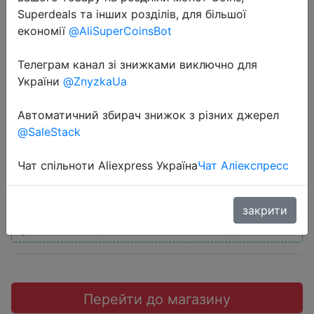
Superdeals та інших розділів, для більшої
економії
@AliSuperCoinsBot
Телеграм канал зі знижками виключно для
2022-11-29
України
@ZnyzkaUa
Power Bank 20000 mAh power
Автоматичний збирач знижок з різних джерел
bank with LED display
@SaleStack
1090 руб.
Чат спільноти Aliexpress Україна
Чат Аліекспресс
закрити
Промокод:
"444 от 1500 руб."
Перейти до магазину