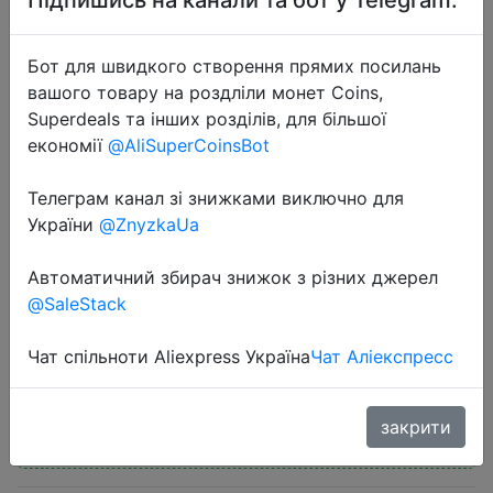
Бот для швидкого створення прямих посилань
вашого товару на роздліли монет Coins,
Superdeals та інших розділів, для більшої
економії
@AliSuperCoinsBot
2022-11-29
Baseus H1 ANC Bluetooth 5.2
Телеграм канал зі знижками виключно для
Headsets Wireless Headphones,
України
@ZnyzkaUa
40db Active Noise Cancellation,
70h Battery Life, 40mm Driver Unit
Автоматичний збирач знижок з різних джерел
@SaleStack
$35.21
Чат спільноти Aliexpress Україна
Чат Аліекспресс
закрити
Промокод:
"BFS3"