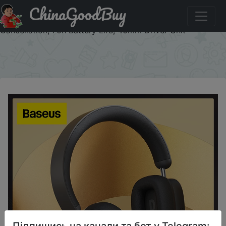
ChinaGoodBuy
Придбати по знижці BFS3 Baseus H1 ANC Bluetooth 5.2
Headsets Wireless Headphones, 40db Active Noise
Cancellation, 70h Battery Life, 40mm Driver Unit
×
Підпишись на канали та бот у Telegram: