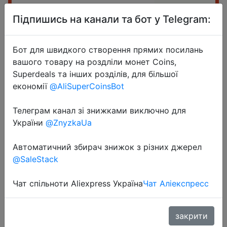
Підпишись на канали та бот у Telegram:
Бот для швидкого створення прямих посилань
вашого товару на роздліли монет Coins,
Superdeals та інших розділів, для більшої
2022-11-29
економії
@AliSuperCoinsBot
SAMSUNG SSD M2 Nvme 1TB
PM9A1 256GB Internal Solid State
Телеграм канал зі знижками виключно для
України
@ZnyzkaUa
Drive 1TB hdd Hard Disk PM981A
M.2 2280 2TB PCIe for laptop
Автоматичний збирач знижок з різних джерел
Computer
@SaleStack
Чат спільноти Aliexpress Україна
Чат Аліекспресс
$81.32
закрити