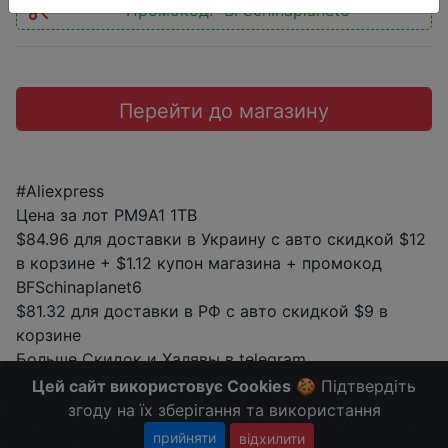
Промокод:
"BFSchinaplanet6"
Перейти до магазину
#Aliexpress
Цена за лот PM9A1 1TB
$84.96 для доставки в Украину с авто скидкой $12
в корзине + $1.12 купон магазина + промокод
BFSchinaplanet6
$81.32 для доставки в РФ с авто скидкой $9 в
корзине
Больше Скидок и Халявы в telegram
t.me/%2B8jHVizJO6XY3M2Qy
Цей сайт використовує Cookies
🍪 Підтвердіть
згоду на їх зберігання та використання
прийняти
відхилити