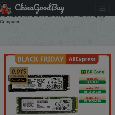
ChinaGoodBuy
Купити по знижці BFSchinaplanet6 SAMSUNG SSD M2
Nvme 1TB PM9A1 256GB Internal Solid State Drive 1TB
hdd Hard Disk PM981A M.2 2280 2TB PCIe for laptop
Computer
×