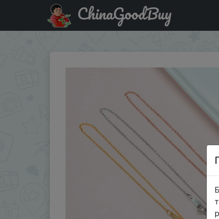
ChinaGoodBuy
Купити на розпродажі Needle type universal perforation 
Б
т
р