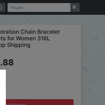
 Stainless Steel Jewelry Drop Shipping
×
oration Chain Bracelet
ets for Women 316L
rop Shipping
.88
ale
до магазину