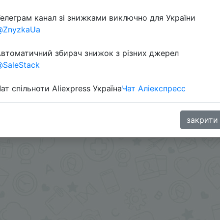
елеграм канал зі знижками виключно для України
@ZnyzkaUa
втоматичний збирач знижок з різних джерел
SaleStack
ат спільноти Aliexpress Україна
Чат Аліекспресс
и - @Skidkovozik - Отправить другу
.me/%2B8jHVizJO6XY3M2Qy
закрити