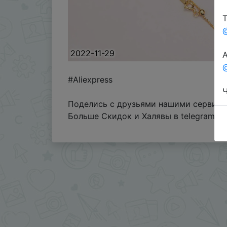
Т
2022-11-29
А
@
#Aliexpress
Ч
Поделись с друзьями нашими сервисам
Больше Скидок и Халявы в telegram
t