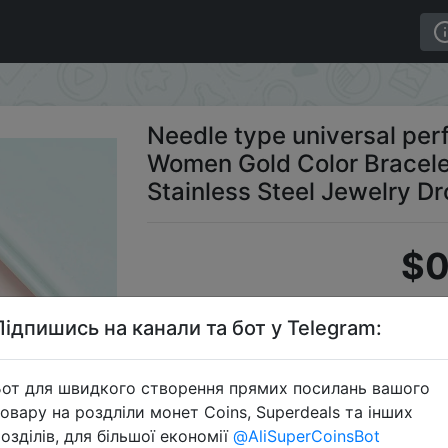
Chain Bracelet Women Gold Color Bracelets for Women 316L
Needle type universal perf
Women Gold Color Bracel
Stainless Steel Jewelry D
$0
Підпишись на канали та бот у Telegram:
S
от для швидкого створення прямих посилань вашого
овару на роздліли монет Coins, Superdeals та інших
озділів, для більшої економії
@AliSuperCoinsBot
Перейти 