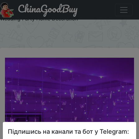
ChinaGoodBuy
Знижка на 220V 110V 3.5m Butterfly LED Curtain Light
Christmas Garland LED String Fairy Lights For Holiday
Wedding Party Home Decoration
×
Підпишись на канали та бот у Telegram: