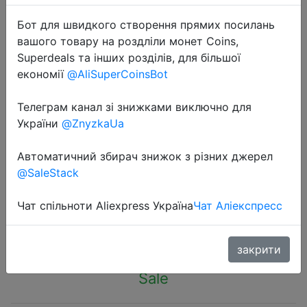
Бот для швидкого створення прямих посилань
вашого товару на роздліли монет Coins,
Superdeals та інших розділів, для більшої
економії
@AliSuperCoinsBot
2022-11-28
Телеграм канал зі знижками виключно для
220V 110V 3.5m Butterfly LED
України
@ZnyzkaUa
Curtain Light Christmas Garland
LED String Fairy Lights For Holiday
Автоматичний збирач знижок з різних джерел
Wedding Party Home Decoration
@SaleStack
Чат спільноти Aliexpress Україна
Чат Аліекспресс
$7.04
закрити
Sale