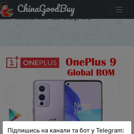
ChinaGoodBuy
Купити по знижці BFS30 Oneplus 9 5G Cell Phone
Snapdragon888 6.55inch AMOLED 120Hz Refresh Rate
50MP 4500Mah 65W Flash Charge NFC
×
Підпишись на канали та бот у Telegram: