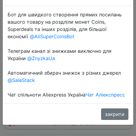
Бот для швидкого створення прямих посилань
вашого товару на роздліли монет Coins,
Superdeals та інших розділів, для більшої
економії
@AliSuperCoinsBot
2022-11-28
Oneplus 9 5G Cell Phone
Телеграм канал зі знижками виключно для
Snapdragon888 6.55inch AMOLED
України
@ZnyzkaUa
120Hz Refresh Rate 50MP
Автоматичний збирач знижок з різних джерел
4500Mah 65W Flash Charge NFC
@SaleStack
Чат спільноти Aliexpress Україна
Чат Аліекспресс
$317.69
закрити
Промокод:
"BFS30"