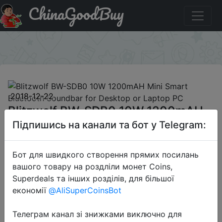
ChinaGoodBuy
Акція на Blitzwolf BW-SDB0 10W 1200mAH Mini Smart
Bluetooth Soundbar for Desktop or Laptop PC
×
2018-12-22
Blitzwolf BW-SDB0 10W 1200mAH
Mini Smart Bluetooth Soundbar for
Підпишись на канали та бот у Telegram:
Desktop or Laptop PC
Бот для швидкого створення прямих посилань
вашого товару на роздліли монет Coins,
$24.99
Superdeals та інших розділів, для більшої
економії
@AliSuperCoinsBot
Телеграм канал зі знижками виключно для
BangGood