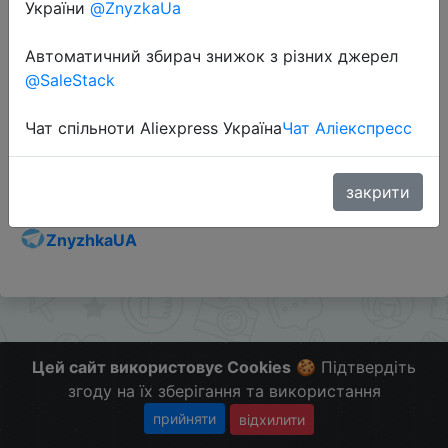
України
@ZnyzkaUa
Автоматичний збирач знижок з різних джерел
@SaleStack
Перейти до магазину
Чат спільноти Aliexpress Україна
Чат Аліекспресс
Додаткова інформація відсутня.
Слідкуйте за знижками на мобільному, в телеграм
закрити
каналі:
ZnyzhkaUA
Цей сайт використовує Cookies
🍪 Підтвердіть
згоду на їх зберігання та використання
прийняти
відхилити