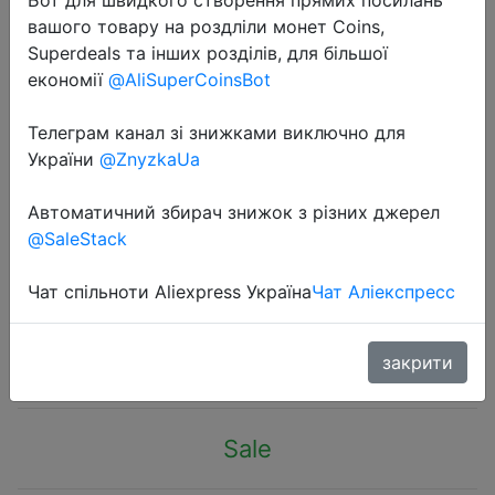
вашого товару на роздліли монет Coins,
Superdeals та інших розділів, для більшої
економії
@AliSuperCoinsBot
Телеграм канал зі знижками виключно для
2022-11-24
України
@ZnyzkaUa
Nylon Men Backpack Rucksack
Knapsack USB Charging Port Male
Автоматичний збирач знижок з різних джерел
@SaleStack
Military Sling Messenger Crossbody
Chest Pack Bag Daypack
Чат спільноти Aliexpress Україна
Чат Аліекспресс
$6.94
закрити
Sale