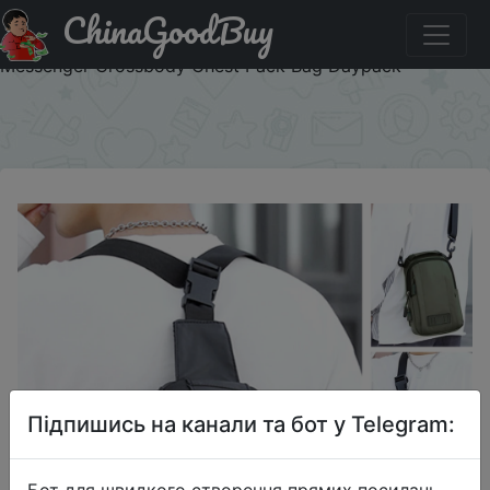
ChinaGoodBuy
Купити на розпродажі Nylon Men Backpack Rucksack
Knapsack USB Charging Port Male Military Sling
Messenger Crossbody Chest Pack Bag Daypack
×
Підпишись на канали та бот у Telegram:
Бот для швидкого створення прямих посилань