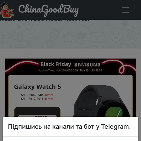
ChinaGoodBuy
Придбати Global Version Samsung Galaxy Watch 5 40mm
R900 Smartwatch 1.2" Super AMOLED Blood Pressure
Measurement ECG Fitness Track Fast
×
Підпишись на канали та бот у Telegram: