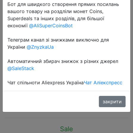
Бот для швидкого створення прямих посилань
вашого товару на роздліли монет Coins,
Superdeals та інших розділів, для більшої
економії
@AliSuperCoinsBot
Телеграм канал зі знижками виключно для
2022-11-24
України
@ZnyzkaUa
Global Version Samsung Galaxy
Watch 5 40mm R900 Smartwatch
Автоматичний збирач знижок з різних джерел
1.2" Super AMOLED Blood Pressure
@SaleStack
Measurement ECG Fitness Track
Fast
Чат спільноти Aliexpress Україна
Чат Аліекспресс
закрити
$228
Sale