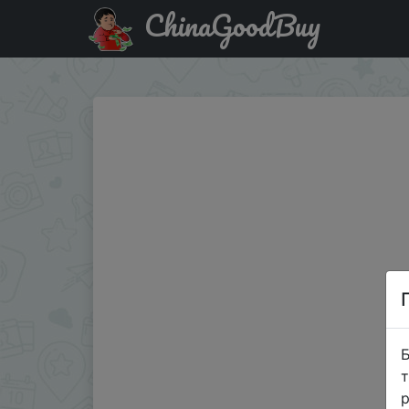
ChinaGoodBuy
Купити на розпродажі Внешний аккумулятор CARMEGA 
Б
т
р