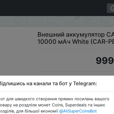
Charge PD10 10000 мАч White (CAR-PB-203-WH)
Внешний аккумулятор C
10000 мАч White (CAR-
999
S
Підпишись на канали та бот у Telegram:
от для швидкого створення прямих посилань вашого
овару на роздліли монет Coins, Superdeals та інших
Перейти 
озділів, для більшої економії
@AliSuperCoinsBot