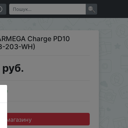
×
ARMEGA Charge PD10
PB-203-WH)
 руб.
ale
до магазину