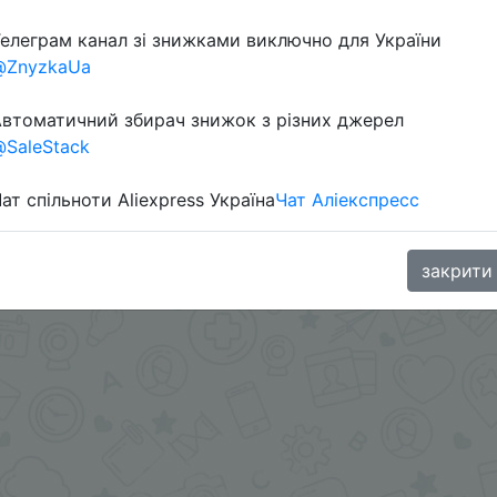
елеграм канал зі знижками виключно для України
@ZnyzkaUa
втоматичний збирач знижок з різних джерел
SaleStack
ат спільноти Aliexpress Україна
Чат Аліекспресс
.me/%2B8jHVizJO6XY3M2Qy
закрити