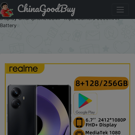
ChinaGoodBuy
Придбати по знижці 40DEAL realme 10 Pro Plus 8GB
128GB MediaTek 1080 Mobile Phone 6.7'' Curved OLED
Display Smartphone108MP Triple Camera 5000mAh
Battery
×