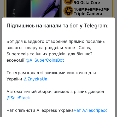
Підпишись на канали та бот у Telegram:
Бот для швидкого створення прямих посилань
2022-11-23
вашого товару на роздліли монет Coins,
realme 10 Pro Plus 8GB 128GB
Superdeals та інших розділів, для більшої
MediaTek 1080 Mobile Phone 6.7''
економії
@AliSuperCoinsBot
Curved OLED Display
Smartphone108MP Triple Camera
Телеграм канал зі знижками виключно для
5000mAh Battery
України
@ZnyzkaUa
Автоматичний збирач знижок з різних джерел
$240
@SaleStack
Чат спільноти Aliexpress Україна
Чат Аліекспресс