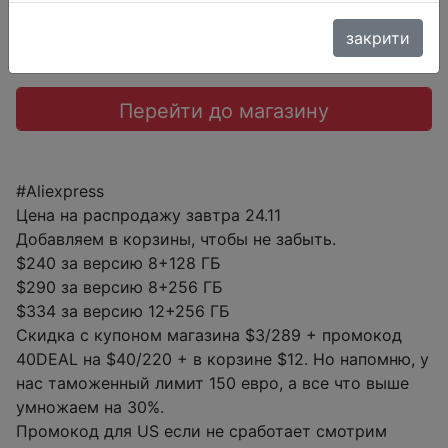
Промокод:
"40DEAL"
закрити
Перейти до магазину
#Aliexpress
Цена на распродажу завтра 24.11
Добавляем в корзины, чтобы не забыть.
$240 за версию 8+128 ГБ
$290 за версию 8+256 ГБ
$334 за версию 12+256 ГБ
Скидка с купоном магазина $3/289 + промокод
40DEAL на $40/220 + в корзине $12. Но напомню, у
нас таможенный лимит 150 евро, а все что выше
умножаем на 30%.
Промокод для US если не сработает смотрим