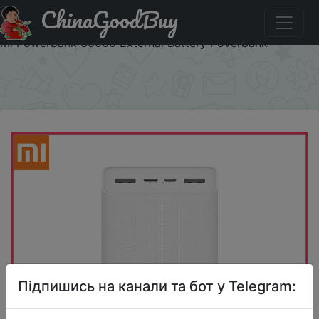
ChinaGoodBuy
Купити на розпродажі 30000mAh PB3018ZM Xiaomi
Power Bank 3 3 USB Type C 18W Fast Charging Portable
Mi Powerbank 30000 External Battery Poverbank
×
Підпишись на канали та бот у Telegram: