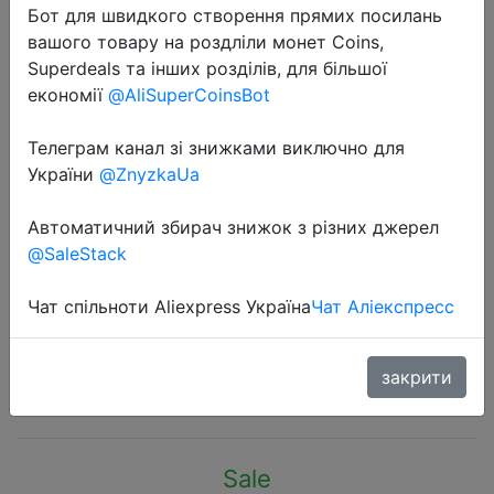
Бот для швидкого створення прямих посилань
вашого товару на роздліли монет Coins,
Superdeals та інших розділів, для більшої
економії
@AliSuperCoinsBot
Телеграм канал зі знижками виключно для
2022-11-23
України
@ZnyzkaUa
30000mAh PB3018ZM Xiaomi
Power Bank 3 3 USB Type C 18W
Автоматичний збирач знижок з різних джерел
Fast Charging Portable Mi
@SaleStack
Powerbank 30000 External Battery
Poverbank
Чат спільноти Aliexpress Україна
Чат Аліекспресс
закрити
$38.69
Sale