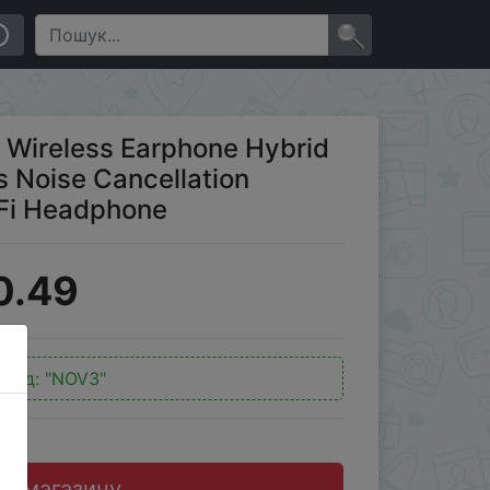
ellation Earphone Bluetooth 5.2 HiFi Headphone
×
ireless Earphone Hybrid
 Noise Cancellation
iFi Headphone
0.49
окод:
"NOV3"
до магазину