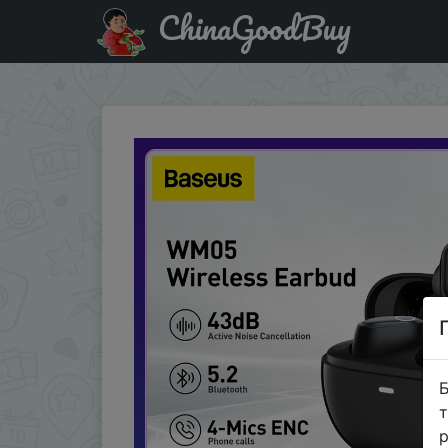
ChinaGoodBuy
Промокод на знижку NOV3 Baseus Bowie WM05 ANC Wirele
Б
т
р