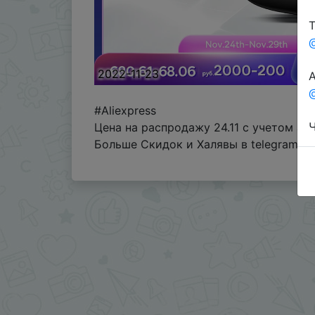
Т
2022-11-23
А
@
#Aliexpress
Ч
Цена на распродажу 24.11 с учетом а
Больше Скидок и Халявы в telegram
t