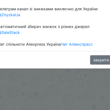
елеграм канал зі знижками виключно для України
@ZnyzkaUa
втоматичний збирач знижок з різних джерел
SaleStack
ат спільноти Aliexpress Україна
Чат Аліекспресс
втоматической скидки $4 в корзине + промокод NOV3
.me/%2B8jHVizJO6XY3M2Qy
закрити