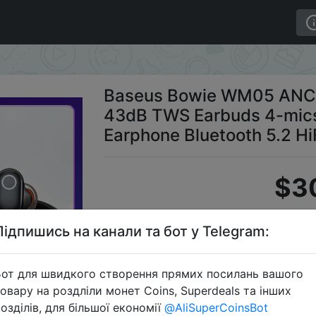
ss Earphone Hybrid 43dB TWS Earbuds 4-mics Noise Canc
Baseus Bowie WM05 ANC W
43dB TWS Earbuds 4-mics
Earphone Bluetooth 5.2 H
$3
Підпишись на канали та бот у Telegram:
Пром
от для швидкого створення прямих посилань вашого
овару на роздліли монет Coins, Superdeals та інших
озділів, для більшої економії
@AliSuperCoinsBot
Перейти 