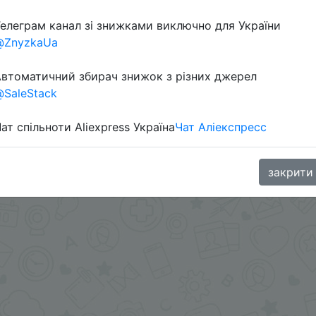
елеграм канал зі знижками виключно для України
аться услугами посредника.
@ZnyzkaUa
втоматичний збирач знижок з різних джерел
.me/%2B8jHVizJO6XY3M2Qy
SaleStack
ат спільноти Aliexpress Україна
Чат Аліекспресс
закрити