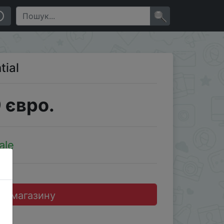
×
tial
 євро.
ale
до магазину