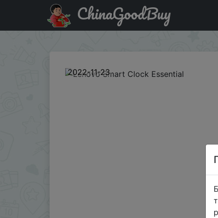
ChinaGoodBuy
Акція на Lenovo Smart Clock Essential
2022-11-23
Б
т
р