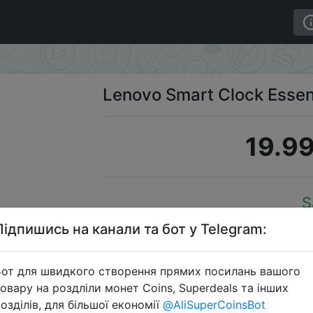
Lenovo Smart Clock Essen
19.99
S
Підпишись на канали та бот у Telegram:
от для швидкого створення прямих посилань вашого
Перейти 
овару на роздліли монет Coins, Superdeals та інших
озділів, для більшої економії
@AliSuperCoinsBot