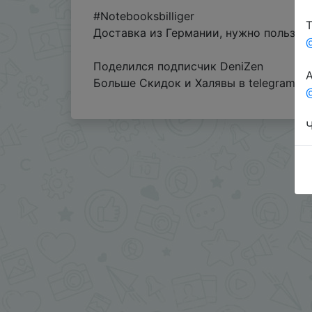
#Notebooksbilliger
Т
Доставка из Германии, нужно пользов
Поделился подписчик DeniZen
А
Больше Скидок и Халявы в telegram
t
@
Ч