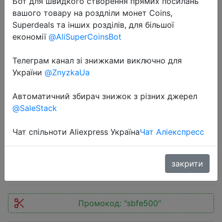
Бот для швидкого створення прямих посилань
вашого товару на роздліли монет Coins,
Superdeals та інших розділів, для більшої
економії
@AliSuperCoinsBot
Телеграм канал зі знижками виключно для
України
@ZnyzkaUa
Автоматичний збирач знижок з різних джерел
2022-11-23
@SaleStack
Мешок боксерский Effort E153,
тент, 11 кг, черный
Чат спільноти Aliexpress Україна
Чат Аліекспресс
1289 руб.
закрити
Промокод:
"sbfe500"