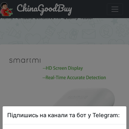
ChinaGoodBuy
Придбати по акціи Smartmi PM2.5 Air Detector HD
Screen Display High Precision Sensor Real-time Accurate
Home Portable Sensitive Air Quality Tester
×
Підпишись на канали та бот у Telegram: