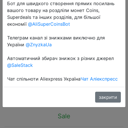
Бот для швидкого створення прямих посилань
вашого товару на роздліли монет Coins,
Superdeals та інших розділів, для більшої
економії
@AliSuperCoinsBot
Телеграм канал зі знижками виключно для
2022-11-22
України
@ZnyzkaUa
Smartmi PM2.5 Air Detector HD
Screen Display High Precision
Автоматичний збирач знижок з різних джерел
Sensor Real-time Accurate Home
@SaleStack
Portable Sensitive Air Quality Tester
Чат спільноти Aliexpress Україна
Чат Аліекспресс
$12.99
закрити
Sale