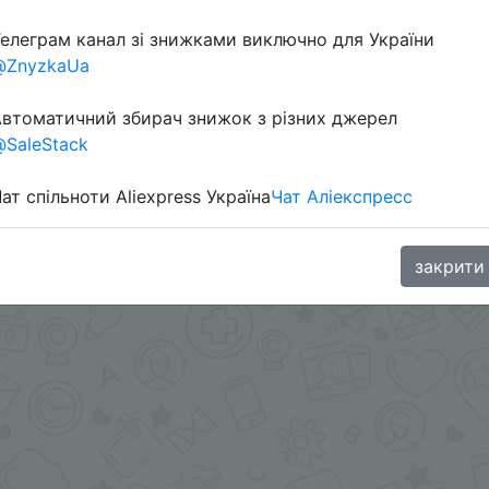
елеграм канал зі знижками виключно для України
@ZnyzkaUa
втоматичний збирач знижок з різних джерел
SaleStack
ат спільноти Aliexpress Україна
Чат Аліекспресс
.me/%2B8jHVizJO6XY3M2Qy
закрити