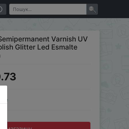
op Base Coat Gel Varnish
×
 Semipermanent Varnish UV
olish Glitter Led Esmalte
h
.73
ale
до магазину