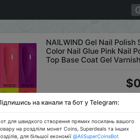
UV Color Nail Glue Pink Nail Polish Glitter Led Esmalte T
NAILWIND Gel Nail Polish
Color Nail Glue Pink Nail P
Top Base Coat Gel Varnis
$0
Підпишись на канали та бот у Telegram:
S
от для швидкого створення прямих посилань вашого
овару на роздліли монет Coins, Superdeals та інших
озділів, для більшої економії
@AliSuperCoinsBot
Перейти 