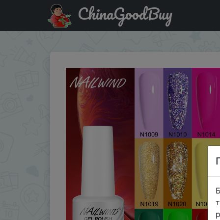
ChinaGoodBuy
Придбати NAILWIND Gel Nail Polish Semipermanent Varnish 
Б
т
р