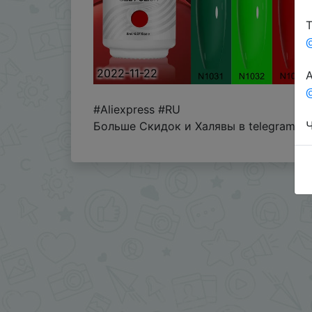
Т
2022-11-22
А
@
#Aliexpress #RU
Ч
Больше Скидок и Халявы в telegram
t