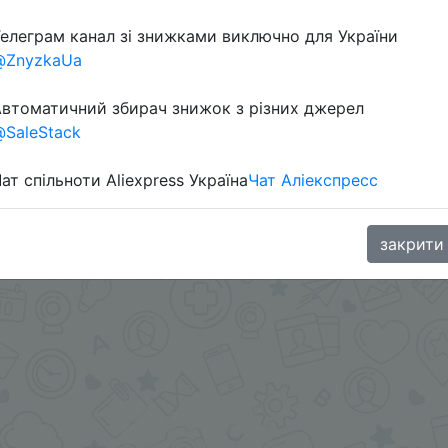
елеграм канал зі знижками виключно для України
@ZnyzkaUa
втоматичний збирач знижок з різних джерел
SaleStack
ат спільноти Aliexpress Україна
Чат Аліекспресс
+ купон продавца $2
.me/%2B8jHVizJO6XY3M2Qy
закрити