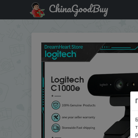
ChinaGoodBuy
Код на знижку 15DJ9IQL69ZZ Original Logitech C1000e 
Б
т
р