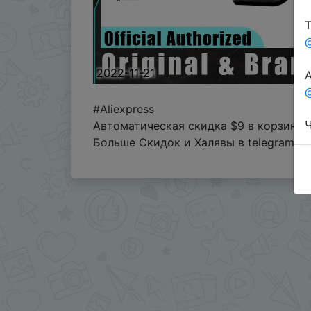
Т
2022-11-21
А
@
#Aliexpress
Ч
Автоматическая скидка $9 в корзине 
Больше Скидок и Халявы в telegram
t