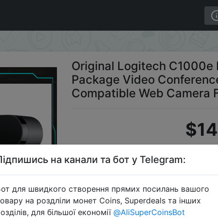
BRIO 4K Webcam Simple Package Video Conference Stream
Original Logitech C1000
Package Video Conferenc
Compatible Web Camera F
$14
Підпишись на канали та бот у Telegram:
Промокод
от для швидкого створення прямих посилань вашого
овару на роздліли монет Coins, Superdeals та інших
озділів, для більшої економії
@AliSuperCoinsBot
Перейти 