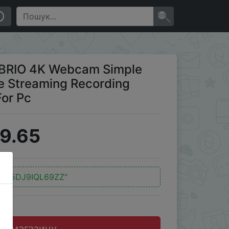
ing Recording Compatible Web Camera For Pc
×
e BRIO 4K Webcam Simple
e Streaming Recording
or Pc
9.65
:
"15DJ9IQL69ZZ"
до магазину