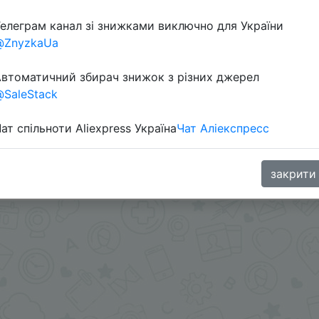
елеграм канал зі знижками виключно для України
@ZnyzkaUa
втоматичний збирач знижок з різних джерел
SaleStack
ат спільноти Aliexpress Україна
Чат Аліекспресс
.me/%2B8jHVizJO6XY3M2Qy
закрити