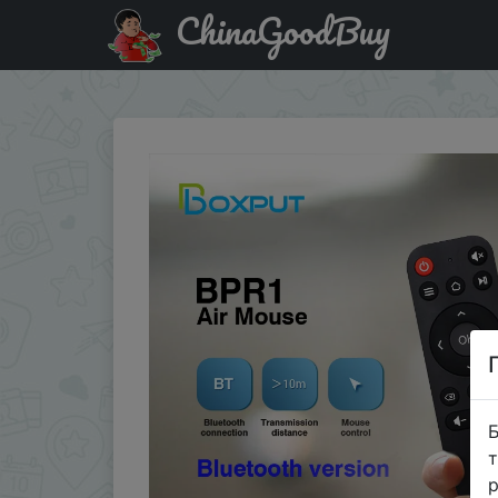
ChinaGoodBuy
Знижка на BT BPR1 BPR1S BLE 5.0 Air Mouse Remote Cont
Б
т
р