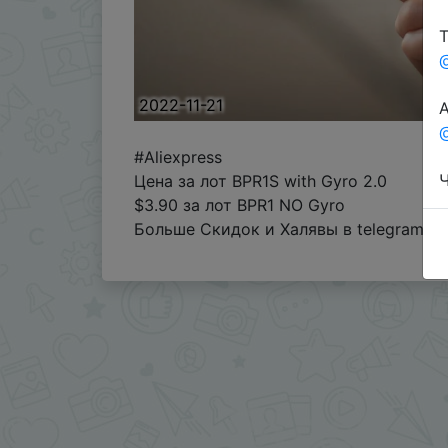
Т
2022-11-21
А
@
#Aliexpress
Ч
Цена за лот BPR1S with Gyro 2.0
$3.90 за лот BPR1 NO Gyro
Больше Скидок и Халявы в telegram
t