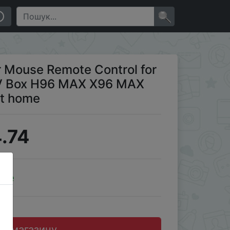
 Plus Set Top Box /PC smart home
×
r Mouse Remote Control for
TV Box H96 MAX X96 MAX
rt home
.74
ale
до магазину