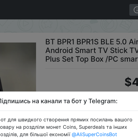
rol for Android Smart TV Stick TV Box H96 MAX X96 MAX
BT BPR1 BPR1S BLE 5.0 Ai
Android Smart TV Stick 
Plus Set Top Box /PC sma
$4
Підпишись на канали та бот у Telegram:
S
от для швидкого створення прямих посилань вашого
овару на роздліли монет Coins, Superdeals та інших
озділів, для більшої економії
@AliSuperCoinsBot
Перейти 