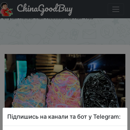
ChinaGoodBuy
Купити на розпродажі 1000Pcs/Pack Colorful Small
Disposable Elastic Hair Bands Scrunchie Girls Rubber Band
Ponytail Holder Hair Accessories Hair Ties
×
Підпишись на канали та бот у Telegram: