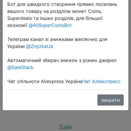
Бот для швидкого створення прямих посилань
вашого товару на роздліли монет Coins,
Superdeals та інших розділів, для більшої
економії
@AliSuperCoinsBot
Телеграм канал зі знижками виключно для
2022-11-18
України
@ZnyzkaUa
1000Pcs/Pack Colorful Small
Disposable Elastic Hair Bands
Автоматичний збирач знижок з різних джерел
Scrunchie Girls Rubber Band
@SaleStack
Ponytail Holder Hair Accessories
Hair Ties
Чат спільноти Aliexpress Україна
Чат Аліекспресс
закрити
$1.03
Sale