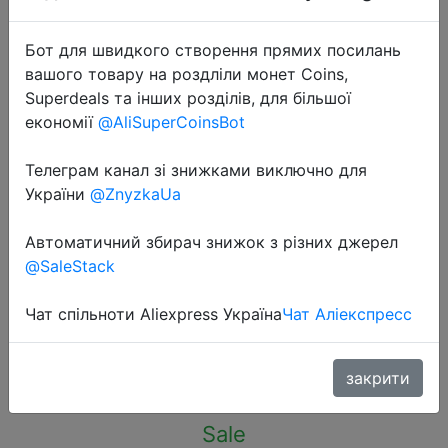
Бот для швидкого створення прямих посилань
вашого товару на роздліли монет Coins,
Superdeals та інших розділів, для більшої
економії
@AliSuperCoinsBot
2022-11-17
Sexy Women Stockings Bandage
Телеграм канал зі знижками виключно для
Cross Ribbon Knee Lace Socks
України
@ZnyzkaUa
Lolita Accessories Hollow Out
Автоматичний збирач знижок з різних джерел
Fishnet Stocking Cosplay Anime
@SaleStack
Pantyhose
Чат спільноти Aliexpress Україна
Чат Аліекспресс
$1.29
закрити
Sale