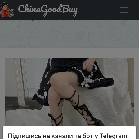
ChinaGoodBuy
Знижка на Sexy Women Stockings Bandage Cross Ribbon
Knee Lace Socks Lolita Accessories Hollow Out Fishnet
Stocking Cosplay Anime Pantyhose
×
Підпишись на канали та бот у Telegram: