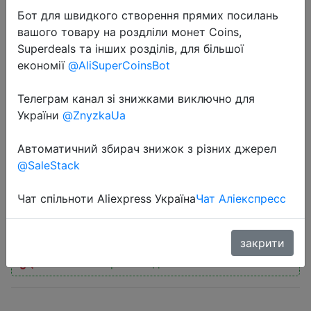
Бот для швидкого створення прямих посилань
вашого товару на роздліли монет Coins,
Superdeals та інших розділів, для більшої
економії
@AliSuperCoinsBot
2022-11-17
Телеграм канал зі знижками виключно для
[Москва, МО] Видеокарта
України
@ZnyzkaUa
GIGABYTE GeForce RTX 3050
Автоматичний збирач знижок з різних джерел
EAGLE OC 8 ГБ
@SaleStack
Чат спільноти Aliexpress Україна
Чат Аліекспресс
18887 руб.
закрити
Промокод:
"MEGAZIMA"