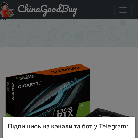
ChinaGoodBuy
Промокод на знижку MEGAZIMA [Москва, МО]
Видеокарта GIGABYTE GeForce RTX 3050 EAGLE OC 8
ГБ
×
Підпишись на канали та бот у Telegram: