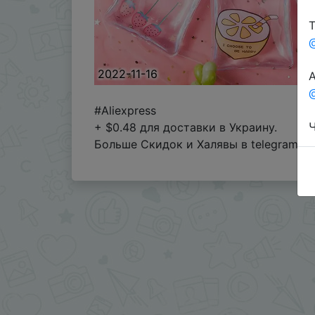
Т
2022-11-16
А
@
#Aliexpress
Ч
+ $0.48 для доставки в Украину.
Больше Скидок и Халявы в telegram
t