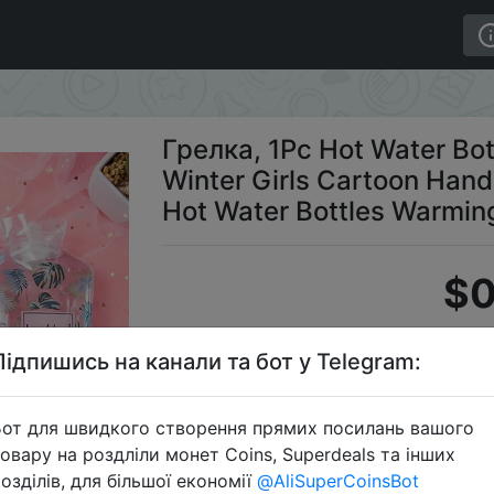
able Hand Warmer Winter Girls Cartoon Hand Warm Water B
Грелка, 1Pc Hot Water Bo
Winter Girls Cartoon Hand
Hot Water Bottles Warmin
$0
Підпишись на канали та бот у Telegram:
S
от для швидкого створення прямих посилань вашого
овару на роздліли монет Coins, Superdeals та інших
озділів, для більшої економії
@AliSuperCoinsBot
Перейти 