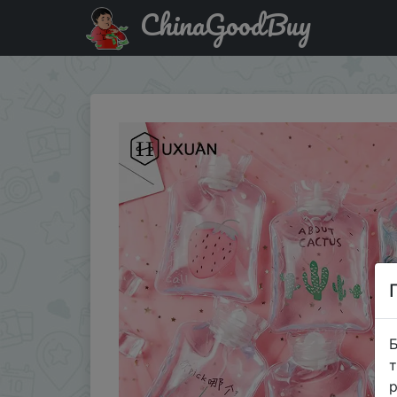
ChinaGoodBuy
Купити на розпродажі Грелка, 1Pc Hot Water Bottles Port
Б
т
р