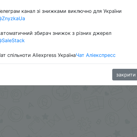
елеграм канал зі знижками виключно для України
@ZnyzkaUa
втоматичний збирач знижок з різних джерел
SaleStack
ат спільноти Aliexpress Україна
Чат Аліекспресс
.me/%2B8jHVizJO6XY3M2Qy
закрити