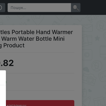
ottle Mini Hot Water Bottles Warming Product
×
ttles Portable Hand Warmer
 Warm Water Bottle Mini
g Product
.82
ale
до магазину