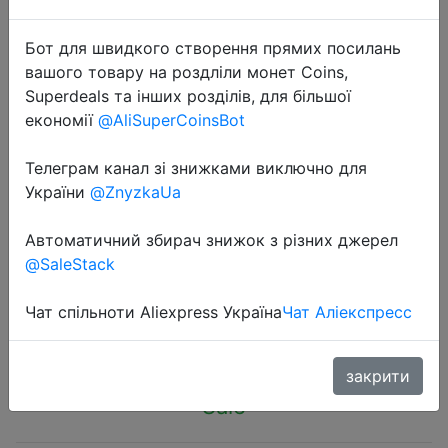
Бот для швидкого створення прямих посилань
вашого товару на роздліли монет Coins,
Superdeals та інших розділів, для більшої
економії
@AliSuperCoinsBot
2022-11-16
MUFASHA True RMS Multimeter
Телеграм канал зі знижками виключно для
6000 COUNTS AC/DC Flashlight
України
@ZnyzkaUa
Digital Multimeter High Precision
Автоматичний збирач знижок з різних джерел
NCV Smart Multimeter
@SaleStack
Чат спільноти Aliexpress Україна
Чат Аліекспресс
604 руб.
закрити
Sale