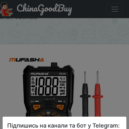
ChinaGoodBuy
Акція на MUFASHA True RMS Multimeter 6000 COUNTS
AC/DC Flashlight Digital Multimeter High Precision NCV
Smart Multimeter
×
Підпишись на канали та бот у Telegram: