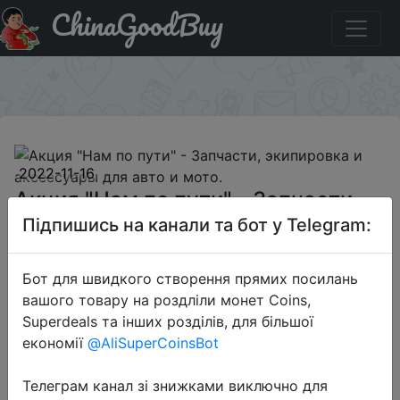
ChinaGoodBuy
Знижка на Акция "Нам по пути" - Запчасти, экипировка
и аксессуары для авто и мото.
×
2022-11-16
Акция "Нам по пути" - Запчасти,
экипировка и аксессуары для
Підпишись на канали та бот у Telegram:
авто и мото.
Бот для швидкого створення прямих посилань
вашого товару на роздліли монет Coins,
$11.11
Superdeals та інших розділів, для більшої
економії
@AliSuperCoinsBot
Sale
Телеграм канал зі знижками виключно для