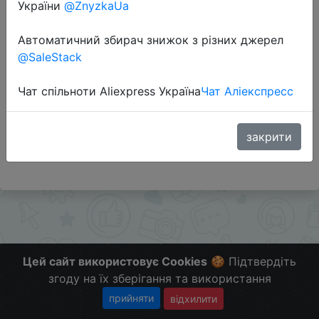
України
@ZnyzkaUa
Автоматичний збирач знижок з різних джерел
@SaleStack
Перейти до магазину
Чат спільноти Aliexpress Україна
Чат Аліекспресс
#Aliexpress #RU
Больше Скидок и Халявы в telegram
закрити
t.me/%2B8jHVizJO6XY3M2Qy
Цей сайт використовує Cookies
🍪 Підтвердіть
згоду на їх зберігання та використання
прийняти
відхилити