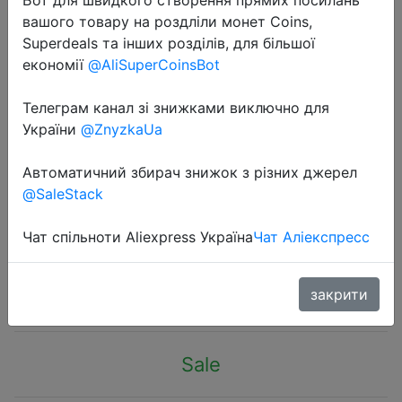
вашого товару на роздліли монет Coins,
Superdeals та інших розділів, для більшої
економії
@AliSuperCoinsBot
Телеграм канал зі знижками виключно для
2022-11-15
України
@ZnyzkaUa
Original Xiaomi Foldable Tripod
Monopod Selfie Stick Bluetooth With
Автоматичний збирач знижок з різних джерел
@SaleStack
Wireless Button Shutter Selfie Stick
For iOS/Android/Xiaomi
Чат спільноти Aliexpress Україна
Чат Аліекспресс
$16.46
закрити
Sale