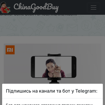
ChinaGoodBuy
Придбати по акціи Original Xiaomi Foldable Tripod
Monopod Selfie Stick Bluetooth With Wireless Button
Shutter Selfie Stick For iOS/Android/Xiaomi
×
Підпишись на канали та бот у Telegram:
Бот для швидкого створення прямих посилань