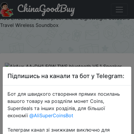
ChinaGoodBuy
Паридбати з промокодом BGf2ee95 AirAux AA-DH1 50W
TWS bluetooth V5.1 Speaker 360° Bass 4500mAh Battery
RGB Effect IPX5 Waterproof 2.0KG Lightweight Outdoors
Travel Wireless Soundbox
×
Підпишись на канали та бот у Telegram:
2022-11-14
Бот для швидкого створення прямих посилань
AirAux AA-DH1 50W TWS bluetooth
вашого товару на роздліли монет Coins,
V5.1 Speaker 360° Bass 4500mAh
Superdeals та інших розділів, для більшої
Battery RGB Effect IPX5 Waterproof
економії
@AliSuperCoinsBot
2.0KG Lightweight Outdoors Travel
Wireless Soundbox
Телеграм канал зі знижками виключно для