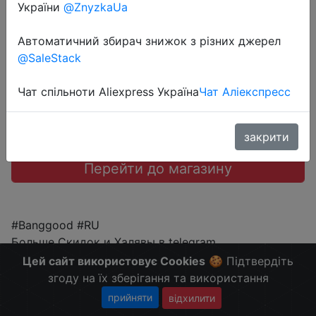
України
@ZnyzkaUa
$69.99
Автоматичний збирач знижок з різних джерел
@SaleStack
Чат спільноти Aliexpress Україна
Чат Аліекспресс
Промокод:
"BGf2ee95"
закрити
Перейти до магазину
#Banggood #RU
Больше Скидок и Халявы в telegram
t.me/%2B8jHVizJO6XY3M2Qy
Цей сайт використовує Cookies
🍪 Підтвердіть
згоду на їх зберігання та використання
прийняти
відхилити