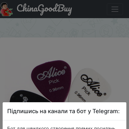
ChinaGoodBuy
Купити на розпродажі 5 x GUITAR PICKS PLECTRUM Plec
ELECTRIC ACOUSTIC BASS Assorted Colours
×
Підпишись на канали та бот у Telegram:
Бот для швидкого створення прямих посилань