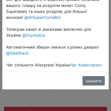
вашого товару на роздліли монет Coins,
Superdeals та інших розділів, для більшої
економії
@AliSuperCoinsBot
2022-11-14
Телеграм канал зі знижками виключно для
5 x GUITAR PICKS PLECTRUM Plec
України
@ZnyzkaUa
ELECTRIC ACOUSTIC BASS
Автоматичний збирач знижок з різних джерел
Assorted Colours
@SaleStack
Чат спільноти Aliexpress Україна
Чат Аліекспресс
$0.66
закрити
Sale