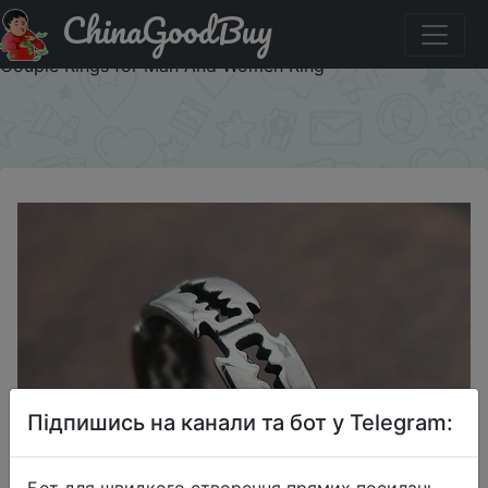
ChinaGoodBuy
Придбати по акціи Charm Stainless Steel Hip Hop Bladed
Ring Fashion Punk Rock Black Silver Color Ring Lover
Couple Rings for Man And Women Ring
×
Підпишись на канали та бот у Telegram:
Бот для швидкого створення прямих посилань