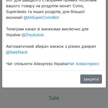
вашого товару на роздліли монет Coins,
Superdeals та інших розділів, для більшої
економії
@AliSuperCoinsBot
Телеграм канал зі знижками виключно для
2022-11-14
України
@ZnyzkaUa
Charm Stainless Steel Hip Hop
Bladed Ring Fashion Punk Rock
Автоматичний збирач знижок з різних джерел
@SaleStack
Black Silver Color Ring Lover Couple
Rings for Man And Women Ring
Чат спільноти Aliexpress Україна
Чат Аліекспресс
$0.61
закрити
Sale