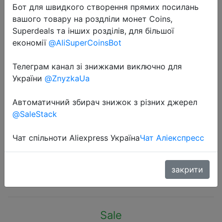
Бот для швидкого створення прямих посилань
вашого товару на роздліли монет Coins,
Superdeals та інших розділів, для більшої
економії
@AliSuperCoinsBot
Телеграм канал зі знижками виключно для
2022-11-14
України
@ZnyzkaUa
GoPro HERO9 Black Underwater
Action Camera 5K 4K with Color
Автоматичний збирач знижок з різних джерел
Front Screen, Sports Cam 20MP
@SaleStack
Photos, Live Streaming Go Pro HERO
9
Чат спільноти Aliexpress Україна
Чат Аліекспресс
закрити
$336.72
Sale