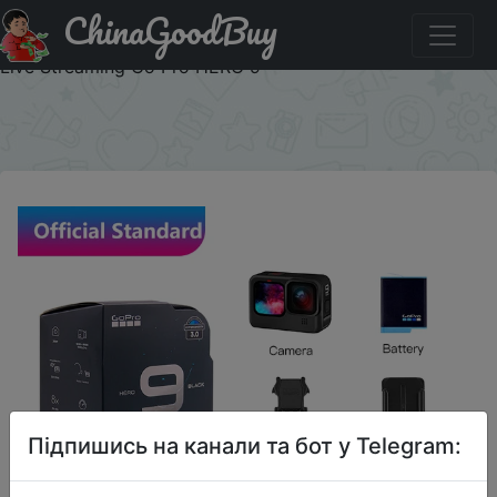
ChinaGoodBuy
Придбати GoPro HERO9 Black Underwater Action Camera
5K 4K with Color Front Screen, Sports Cam 20MP Photos,
Live Streaming Go Pro HERO 9
×
Підпишись на канали та бот у Telegram: