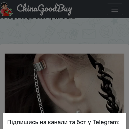
ChinaGoodBuy
Акція на Gothic Punk Skull Grunge Stud Earrings for
Women 2021 Trend Korean Style Asymmetric Clip on
Earrings Dangle Jewelry Wholesale
×
Підпишись на канали та бот у Telegram: