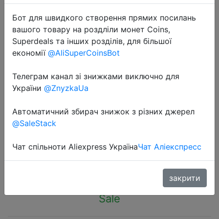
Бот для швидкого створення прямих посилань
вашого товару на роздліли монет Coins,
Superdeals та інших розділів, для більшої
економії
@AliSuperCoinsBot
2022-11-14
Телеграм канал зі знижками виключно для
Gothic Punk Skull Grunge Stud
України
@ZnyzkaUa
Earrings for Women 2021 Trend
Korean Style Asymmetric Clip on
Автоматичний збирач знижок з різних джерел
Earrings Dangle Jewelry Wholesale
@SaleStack
Чат спільноти Aliexpress Україна
Чат Аліекспресс
$0.88
закрити
Sale