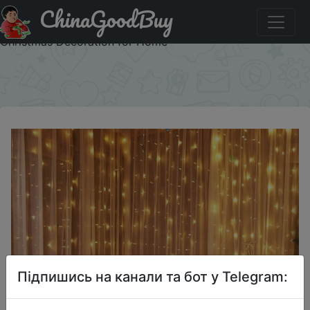
ChinaGoodBuy
Акція на 3M LED Fairy Lights Garland Led Festoon Curtain
Lamp Remote Control USB Curtains String Lights
Christmas Decoration for Home
×
Підпишись на канали та бот у Telegram: