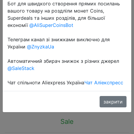
Бот для швидкого створення прямих посилань
вашого товару на роздліли монет Coins,
Superdeals та інших розділів, для більшої
економії
@AliSuperCoinsBot
Телеграм канал зі знижками виключно для
2022-11-13
України
@ZnyzkaUa
3M LED Fairy Lights Garland Led
Festoon Curtain Lamp Remote
Автоматичний збирач знижок з різних джерел
Control USB Curtains String Lights
@SaleStack
Christmas Decoration for Home
Чат спільноти Aliexpress Україна
Чат Аліекспресс
$3
закрити
Sale