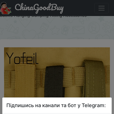
ChinaGoodBuy
Купити на розпродажі 1PC Carabiner High Strength Nylon
Key Hook MOLLE Webbing Buckle Hanging System Belt
Buckle Hanging Camping Hiking Accessories
×
Підпишись на канали та бот у Telegram: