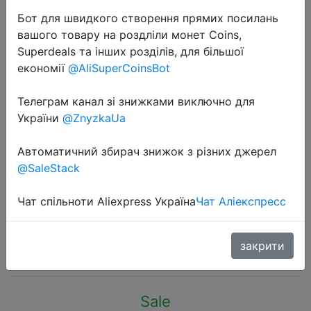
Бот для швидкого створення прямих посилань
вашого товару на роздліли монет Coins,
Superdeals та інших розділів, для більшої
економії
@AliSuperCoinsBot
2022-11-11
Телеграм канал зі знижками виключно для
1PC Carabiner High Strength Nylon
України
@ZnyzkaUa
Key Hook MOLLE Webbing Buckle
Автоматичний збирач знижок з різних джерел
Hanging System Belt Buckle
@SaleStack
Hanging Camping Hiking
Accessories
Чат спільноти Aliexpress Україна
Чат Аліекспресс
81.82 руб.
закрити
Sale