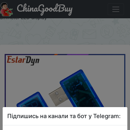
ChinaGoodBuy
Придбати Digital USB Mobile Power charging current
voltage Tester Meter Mini USB charger doctor voltmeter
ammeter LED display
×
Підпишись на канали та бот у Telegram: