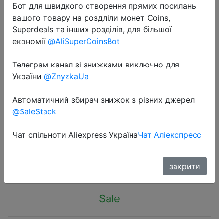
Бот для швидкого створення прямих посилань
вашого товару на роздліли монет Coins,
Superdeals та інших розділів, для більшої
економії
@AliSuperCoinsBot
Телеграм канал зі знижками виключно для
2022-11-11
України
@ZnyzkaUa
Digital USB Mobile Power charging
current voltage Tester Meter Mini
Автоматичний збирач знижок з різних джерел
USB charger doctor voltmeter
@SaleStack
ammeter LED display
Чат спільноти Aliexpress Україна
Чат Аліекспресс
50.32 руб.
закрити
Sale