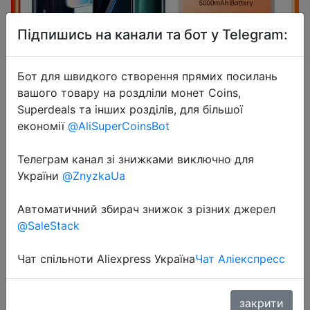
Підпишись на канали та бот у Telegram:
Бот для швидкого створення прямих посилань
вашого товару на роздліли монет Coins,
Superdeals та інших розділів, для більшої
2022-11-11
економії
@AliSuperCoinsBot
Global version realme 9 pro 5G
Mobile phone 8GB RAM 128GB ROM
Телеграм канал зі знижками виключно для
smartphone 6.6inch FHD+ Display
України
@ZnyzkaUa
120Hz Qualcomm Snapdragon 695
5G
Автоматичний збирач знижок з різних джерел
@SaleStack
Free
Чат спільноти Aliexpress Україна
Чат Аліекспресс
закрити