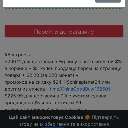
Промокод:
"11SFROXEN24"
Перейти до магазину
#Aliexpress
$200.11 для доставки в Украину с авто скидкой $15
в корзине + $5 купон продавца берем на странице
товара + $2.20 (за 220 монет) +
промокод на скидку $24 11Schinaplanet24 или
другим из списка -
t.me/ChinaGoodBuy/152505
$225.99 для доставки в РФ с учетом купона
продавца на $5 и авто скидки $9
Больше Скидок и Халявы в telegram
t.me/%2B8jHVizJO6XY3M2Qy
Цей сайт використовує Cookies
🍪 Підтвердіть
згоду на їх зберігання та використання