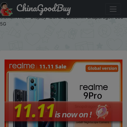
ChinaGoodBuy
Придбати по знижці 11SFROXEN24 Global version realme
9 pro 5G Mobile phone 8GB RAM 128GB ROM smartphone
6.6inch FHD+ Display 120Hz Qualcomm Snapdragon 695
5G
×